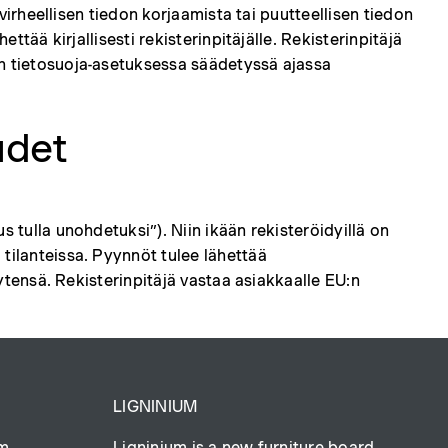
 virheellisen tiedon korjaamista tai puutteellisen tiedon
ttää kirjallisesti rekisterinpitäjälle. Rekisterinpitäjä
:n tietosuoja-asetuksessa säädetyssä ajassa
udet
s tulla unohdetuksi”). Niin ikään rekisteröidyillä on
 tilanteissa. Pyynnöt tulee lähettää
yytensä. Rekisterinpitäjä vastaa asiakkaalle EU:n
LIGNINIUM
om
Ligninium is a new furniture board