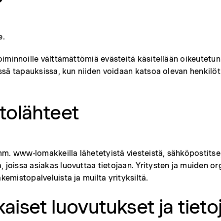
e.
 toiminnoille välttämättömiä evästeitä käsitellään oikeutetu
niissä tapauksissa, kun niiden voidaan katsoa olevan henkil
tolähteet
mm. www-lomakkeilla lähetetyistä viesteistä, sähköpostitse,
, joissa asiakas luovuttaa tietojaan. Yritysten ja muiden o
kemistopalveluista ja muilta yrityksiltä.
set luovutukset ja tietoj