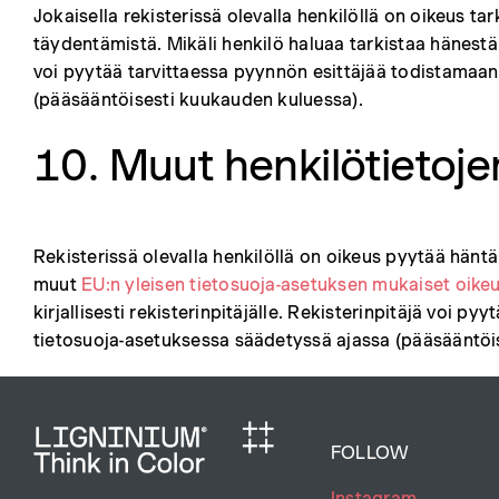
Jokaisella rekisterissä olevalla henkilöllä on oikeus tar
täydentämistä. Mikäli henkilö haluaa tarkistaa hänestä ta
voi pyytää tarvittaessa pyynnön esittäjää todistamaan 
(pääsääntöisesti kuukauden kuluessa).
10. Muut henkilötietojen
Rekisterissä olevalla henkilöllä on oikeus pyytää häntä
muut
EU:n yleisen tietosuoja-asetuksen mukaiset oike
kirjallisesti rekisterinpitäjälle. Rekisterinpitäjä voi 
tietosuoja-asetuksessa säädetyssä ajassa (pääsääntöi
FOLLOW
Instagram