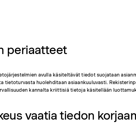
n periaatteet
etojärjestelmien avulla käsiteltävät tiedot suojataan asianmu
sta tietoturvasta huolehditaan asiaankuuluvasti. Rekisterinpit
vallisuuden kannalta kriittisiä tietoja käsitellään luottamuk
ikeus vaatia tiedon korjaa