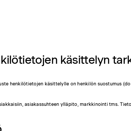
ilötietojen käsittelyn tar
te henkilötietojen käsittelylle on henkilön suostumus (dok
siakkaisiin, asiakassuhteen ylläpito, markkinointi tms. Tie
ö