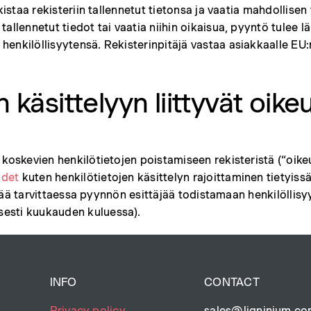
kistaa rekisteriin tallennetut tietonsa ja vaatia mahdollisen
llennetut tiedot tai vaatia niihin oikaisua, pyyntö tulee lähe
henkilöllisyytensä. Rekisterinpitäjä vastaa asiakkaalle EU
 käsittelyyn liittyvät oike
 koskevien henkilötietojen poistamiseen rekisteristä (“oikeu
udet
kuten henkilötietojen käsittelyn rajoittaminen tietyissä
pyytää tarvittaessa pyynnön esittäjää todistamaan henkilöllis
sesti kuukauden kuluessa).
INFO
CONTACT
Privacy policy
sales@ligninium.c