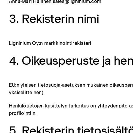
Anna-Mari Hallinen sales@ligninium.com
3. Rekisterin nimi
Ligninium Oy:n markkinointirekisteri
4. Oikeusperuste ja henk
EU:n yleisen tietosuoja-asetuksen mukainen oikeusperus
yksiselitteinen).
Henkilötietojen käsittelyn tarkoitus on yhteydenpito a
profilointiin.
5. Rekisterin tietosisält