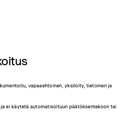
koitus
umentoitu, vapaaehtoinen, yksilöity, tietoinen ja
toja ei käytetä automatisoituun päätöksentekoon tai