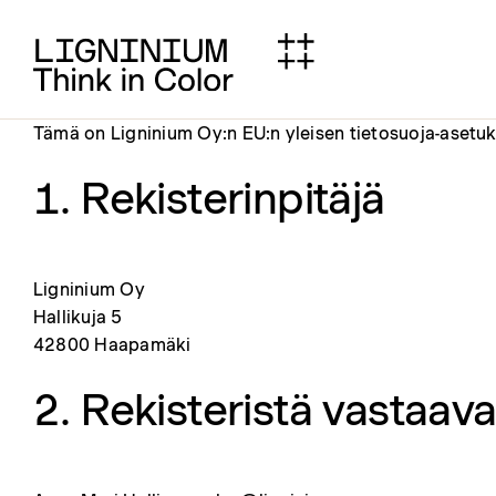
Skip
to
content
Tämä on Ligninium Oy:n EU:n yleisen tietosuoja-asetuk
1. Rekisterinpitäjä
Ligninium Oy
Hallikuja 5
42800 Haapamäki
2. Rekisteristä vastaav